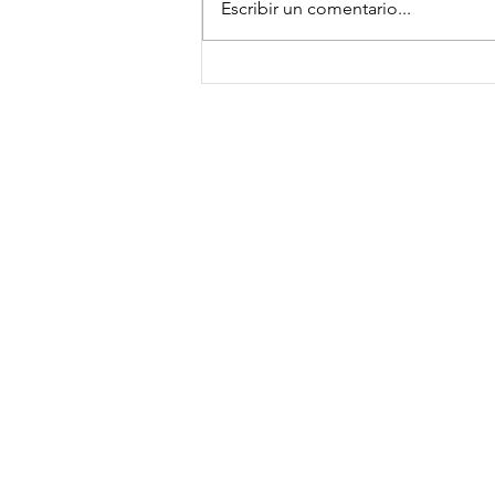
Escribir un comentario...
Crema de chirivía y manzana