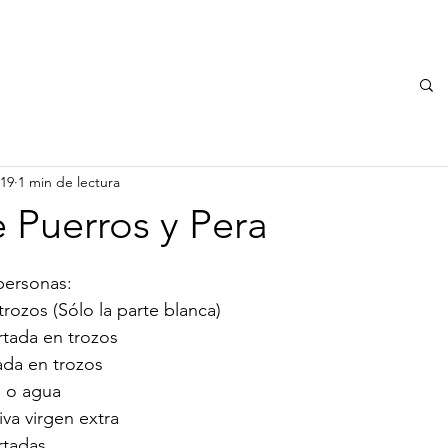
EMPRESA
INICIO
SERVICIO TÉCNICO
DÓNDE ESTAMOS
019
1 min de lectura
 Puerros y Pera
personas:
rozos (Sólo la parte blanca)
rtada en trozos
ada en trozos
 o agua
iva virgen extra
rtadas