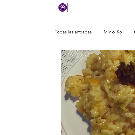
COMPRAR
SOPORTE
Todas las entradas
Mix & Ko
Masas y panes
Pescados y m
Arroces y pastas
Postres