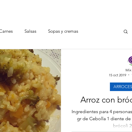
EMPRESA
INICIO
SERVICIO TÉCNICO
DÓNDE ESTAMOS
Carnes
Salsas
Sopas y cremas
ariscos
Ensaladas
Legumbres y verduras
Mix
15 oct 2019
Bebidas
Noticias
Recetas
ARROCES
Arroz con bró
Ingredientes para 4 personas
gr de Cebolla 1 diente de 
brócoli 2