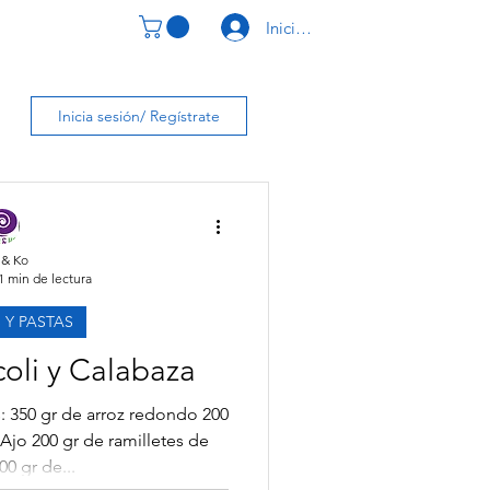
Iniciar Sesión
CONTACTO
Inicia sesión/ Regístrate
 & Ko
1 min de lectura
 Y PASTAS
coli y Calabaza
: 350 gr de arroz redondo 200
Ajo 200 gr de ramilletes de
00 gr de...