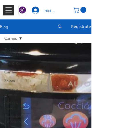
Iniciar Sesión
Regístrate
Blog
Carnes
Todas las
entradas
Mix & Ko
Carnes
Salsas
Sopas y
cremas
Masas y
panes
Pescados
y mariscos