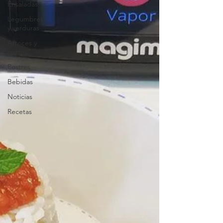
Ensaladas
Legumbres
y verduras
Arroces y
pastas
Postres
Bebidas
Noticias
Recetas