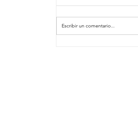
Escribir un comentario...
Crema de chirivía y manzana