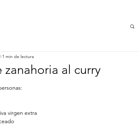
EMPRESA
INICIO
SERVICIO TÉCNICO
DÓNDE ESTAMOS
1
1 min de lectura
zanahoria al curry
personas: 
iva virgen extra
oceado