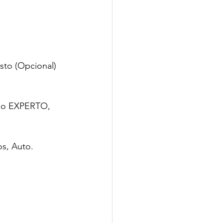
usto (Opcional)
ndo EXPERTO, 
s, Auto.