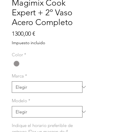
Magimix Cook
Expert + 2º Vaso
Acero Completo
Precio
1300,00 €
Impuesto incluido
Color
*
Marca
*
Modelo
*
Indique el horario preferible de
entrega (Dar un margen de 4