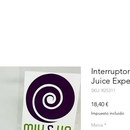
EMPRESA
INICIO
SERVICIO TÉCNICO
DÓNDE ESTAMOS
Interrupt
Juice Exp
SKU: R25311
Precio
18,40 €
Impuesto incluido
Marca
*