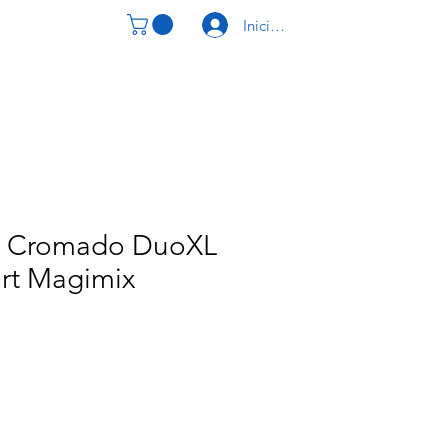
Iniciar Sesión
CONTACTO
or Cromado DuoXL
ert Magimix