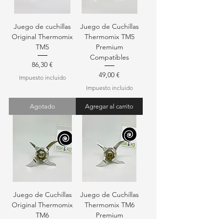
Juego de cuchillas
Juego de Cuchillas
Original Thermomix
Thermomix TM5
TM5
Premium
Compatibles
Precio
86,30 €
Precio
49,00 €
Impuesto incluido
Impuesto incluido
Agotado
Agregar al carrito
Juego de Cuchillas
Juego de Cuchillas
Original Thermomix
Thermomix TM6
TM6
Premium