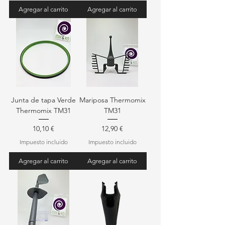
Agregar al carrito
Agregar al carrito
Junta de tapa Verde
Mariposa Thermomix
Thermomix TM31
TM31
Precio
Precio
10,10 €
12,90 €
Impuesto incluido
Impuesto incluido
Agregar al carrito
Agregar al carrito