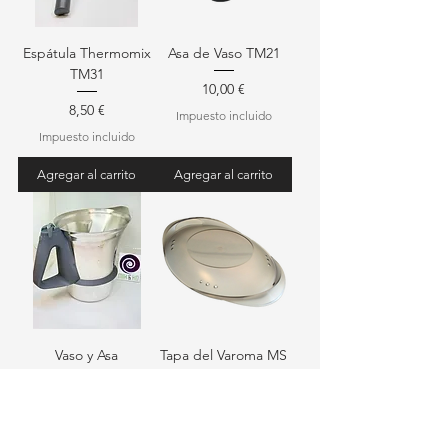
Espátula Thermomix
Asa de Vaso TM21
TM31
Precio
10,00 €
Precio
8,50 €
Impuesto incluido
Impuesto incluido
Agregar al carrito
Agregar al carrito
Vaso y Asa
Tapa del Varoma MS
Thermomix TM21
Precio
24,60 €
Precio
85,80 €
Impuesto incluido
Impuesto incluido