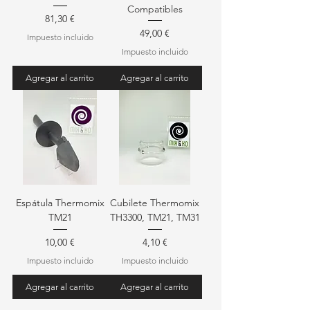
Compatibles
Precio
81,30 €
Precio
49,00 €
Impuesto incluido
Impuesto incluido
Agregar al carrito
Agregar al carrito
Espátula Thermomix
Cubilete Thermomix
TM21
TH3300, TM21, TM31
Precio
Precio
10,00 €
4,10 €
Impuesto incluido
Impuesto incluido
Agregar al carrito
Agregar al carrito