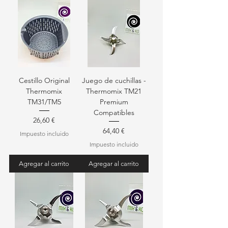
Cestillo Original
Juego de cuchillas -
Thermomix
Thermomix TM21
TM31/TM5
Premium
Compatibles
Precio
26,60 €
Precio
64,40 €
Impuesto incluido
Impuesto incluido
Agregar al carrito
Agregar al carrito