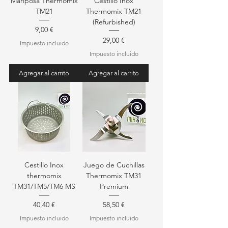
Mariposa Thermomix
Cestillo Inox
TM21
Thermomix TM21
(Refurbished)
Precio
9,00 €
Precio
29,00 €
Impuesto incluido
Impuesto incluido
Agregar al carrito
Agregar al carrito
Cestillo Inox
Juego de Cuchillas
thermomix
Thermomix TM31
TM31/TM5/TM6 MS
Premium
Precio
Precio
40,40 €
58,50 €
Impuesto incluido
Impuesto incluido