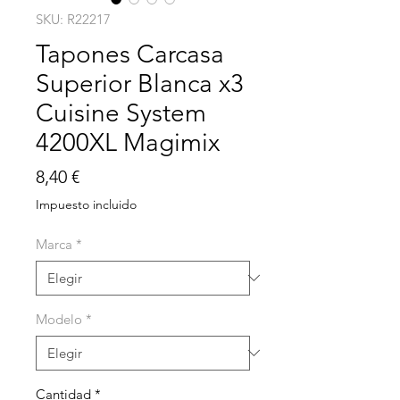
SKU: R22217
Tapones Carcasa
Superior Blanca x3
Cuisine System
4200XL Magimix
Precio
8,40 €
Impuesto incluido
Marca
*
Modelo
*
Cantidad
*