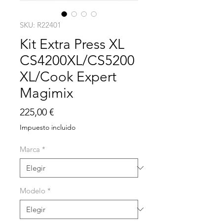
SKU: R22401
Kit Extra Press XL
CS4200XL/CS5200
XL/Cook Expert
Magimix
Precio
225,00 €
Impuesto incluido
Marca
*
Modelo
*