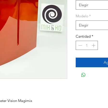
Elegir
Modelo
*
Elegir
Cantidad
*
Ag
aster Vision Magimix