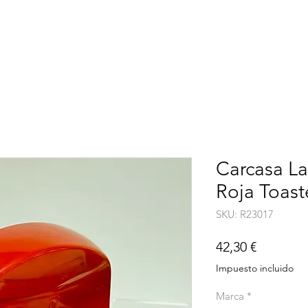
EMPRESA
INICIO
SERVICIO TÉCNICO
DÓNDE ESTAMOS
Carcasa La
Roja Toast
SKU: R23017
Precio
42,30 €
Impuesto incluido
Marca
*