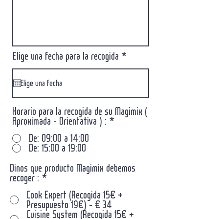
r
Elige una fecha para la recogida
*
e
q
u
i
r
Horario para la recogida de su Magimix (
e
Aproximada - Orientativa ) :
*
d
De: 09:00 a 14:00
De: 15:00 a 19:00
Dinos que producto Magimix debemos
recoger :
*
Cook Expert (Recogida 15€ +
Presupuesto 19€) - € 34
Cuisine System (Recogida 15€ +