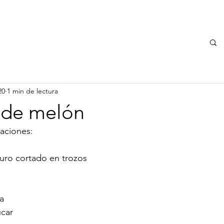
EMPRESA
INICIO
SERVICIO TÉCNICO
DÓNDE ESTAMOS
20
1 min de lectura
a de melón
raciones:
uro cortado en trozos
ta
úcar